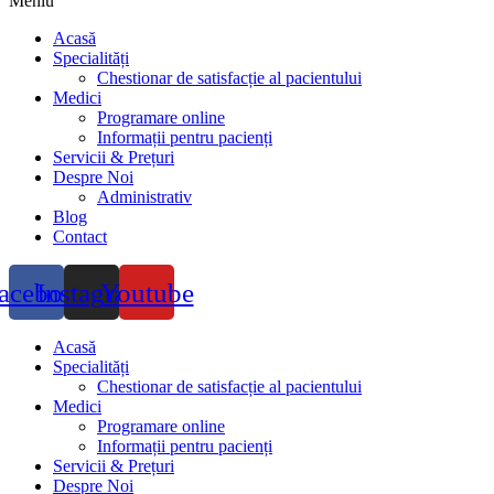
Meniu
Acasă
Specialități
Chestionar de satisfacție al pacientului
Medici
Programare online
Informații pentru pacienți
Servicii & Prețuri
Despre Noi
Administrativ
Blog
Contact
acebook
Instagram
Youtube
Acasă
Specialități
Chestionar de satisfacție al pacientului
Medici
Programare online
Informații pentru pacienți
Servicii & Prețuri
Despre Noi