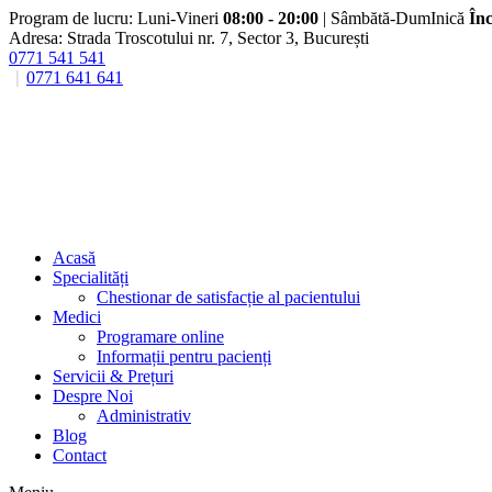
Program de lucru: Luni-Vineri
08:00 - 20:00
| Sâmbătă-DumInică
Înc
Adresa: Strada Troscotului nr. 7, Sector 3, București
0771 541 541
0771 641 641
Acasă
Specialități
Chestionar de satisfacție al pacientului
Medici
Programare online
Informații pentru pacienți
Servicii & Prețuri
Despre Noi
Administrativ
Blog
Contact