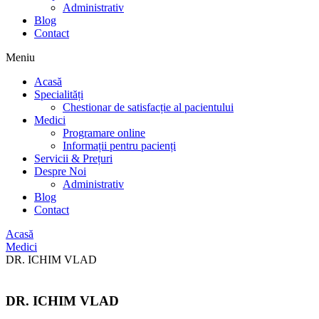
Administrativ
Blog
Contact
Meniu
Acasă
Specialități
Chestionar de satisfacție al pacientului
Medici
Programare online
Informații pentru pacienți
Servicii & Prețuri
Despre Noi
Administrativ
Blog
Contact
Acasă
Medici
DR. ICHIM VLAD
DR. ICHIM VLAD