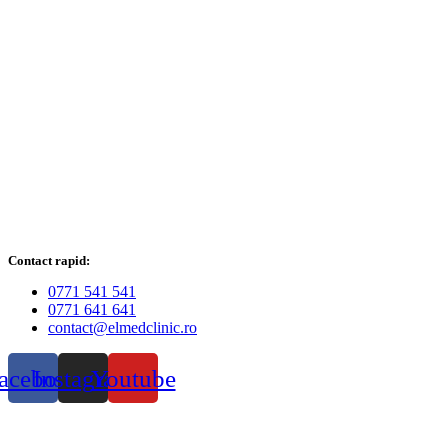
Contact rapid:
0771 541 541
0771 641 641
contact@elmedclinic.ro
acebook
Instagram
Youtube