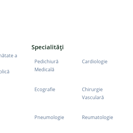
Specialități
nătate a
Pedichiură
Cardiologie
Medicală
blică
Ecografie
Chirurgie
Vasculară
Pneumologie
Reumatologie