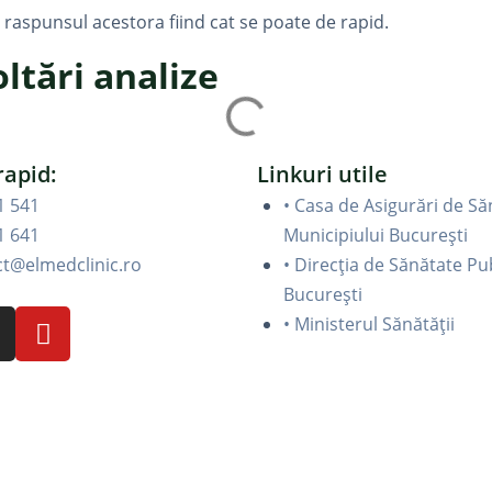
e, raspunsul acestora fiind cat se poate de rapid.
oltări analize
rapid:
Linkuri utile
1 541
• Casa de Asigurări de Să
1 641
Municipiului București
ct@elmedclinic.ro
• Direcția de Sănătate Pu
București
• Ministerul Sănătății