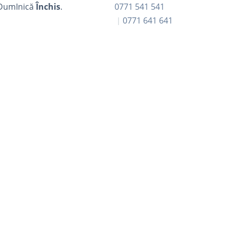
DumInică
Închis
.
0771 541 541
0771 641 641