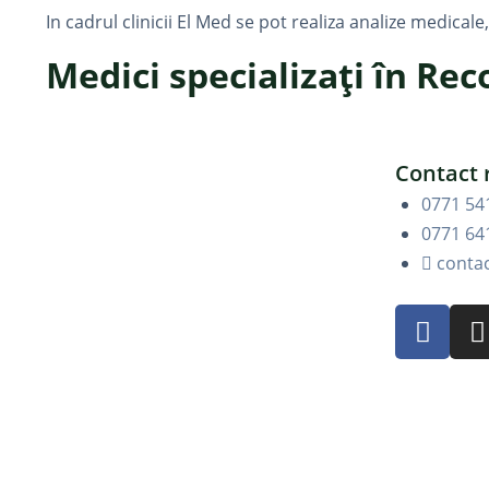
In cadrul clinicii El Med se pot realiza analize medical
Medici specializați în Rec
Contact 
0771 54
0771 64
conta