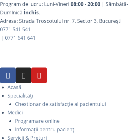
Program de lucru: Luni-Vineri
08:00 - 20:00
| Sâmbătă-
DumInică
Închis
.
Adresa: Strada Troscotului nr. 7, Sector 3, București
0771 541 541
0771 641 641
Acasă
Specialități
Chestionar de satisfacție al pacientului
Medici
Programare online
Informații pentru pacienți
Servicii & Prețuri