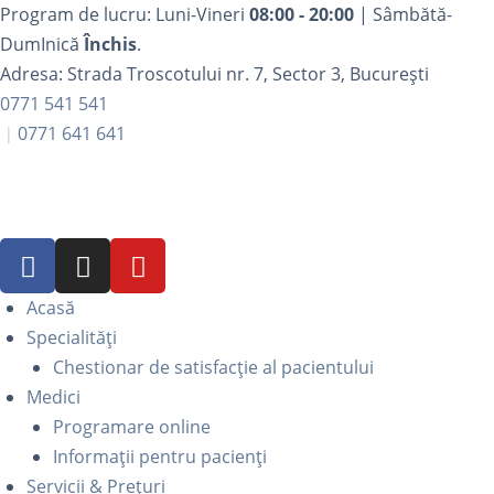
Program de lucru: Luni-Vineri
08:00 - 20:00
| Sâmbătă-
DumInică
Închis
.
Adresa: Strada Troscotului nr. 7, Sector 3, București
0771 541 541
0771 641 641
Acasă
Specialități
Chestionar de satisfacție al pacientului
Medici
Programare online
Informații pentru pacienți
Servicii & Prețuri