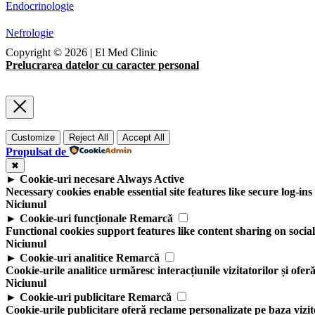
Endocrinologie
Nefrologie
Copyright ©
2026
| El Med Clinic
Prelucrarea datelor cu caracter personal
Customize
Reject All
Accept All
Propulsat de
✖
►
Cookie-uri necesare
Always Active
Necessary cookies enable essential site features like secure log-i
Niciunul
►
Cookie-uri funcționale
Remarcă
Functional cookies support features like content sharing on social
Niciunul
►
Cookie-uri analitice
Remarcă
Cookie-urile analitice urmăresc interacțiunile vizitatorilor și ofer
Niciunul
►
Cookie-uri publicitare
Remarcă
Cookie-urile publicitare oferă reclame personalizate pe baza vizite