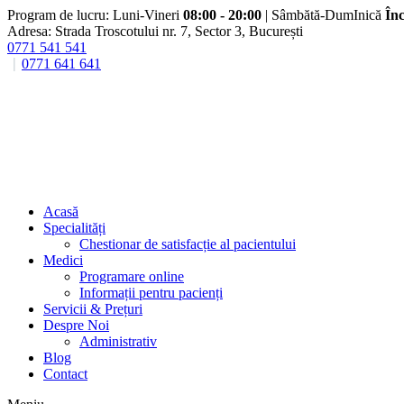
Program de lucru: Luni-Vineri
08:00 - 20:00
| Sâmbătă-DumInică
Înc
Adresa: Strada Troscotului nr. 7, Sector 3, București
0771 541 541
0771 641 641
Acasă
Specialități
Chestionar de satisfacție al pacientului
Medici
Programare online
Informații pentru pacienți
Servicii & Prețuri
Despre Noi
Administrativ
Blog
Contact