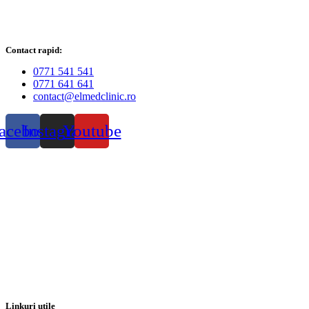
Contact rapid:
0771 541 541
0771 641 641
contact@elmedclinic.ro
acebook
Instagram
Youtube
Linkuri utile