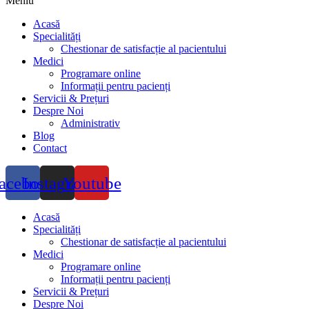
Meniu
Acasă
Specialități
Chestionar de satisfacție al pacientului
Medici
Programare online
Informații pentru pacienți
Servicii & Prețuri
Despre Noi
Administrativ
Blog
Contact
acebook
Instagram
Youtube
Acasă
Specialități
Chestionar de satisfacție al pacientului
Medici
Programare online
Informații pentru pacienți
Servicii & Prețuri
Despre Noi