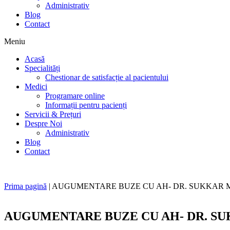
Administrativ
Blog
Contact
Meniu
Acasă
Specialități
Chestionar de satisfacție al pacientului
Medici
Programare online
Informații pentru pacienți
Servicii & Prețuri
Despre Noi
Administrativ
Blog
Contact
Prima pagină
|
AUGUMENTARE BUZE CU AH- DR. SUKKAR
AUGUMENTARE BUZE CU AH- DR. S