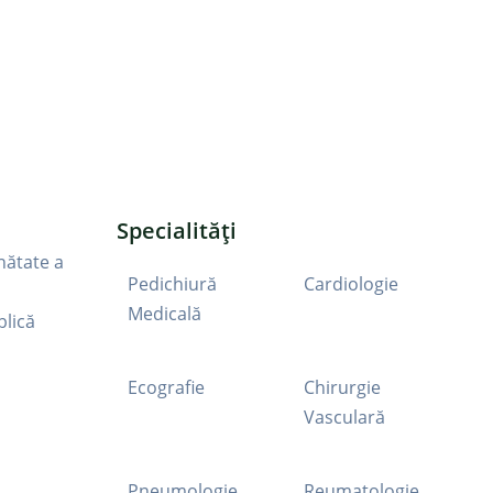
Specialități
nătate a
Pedichiură
Cardiologie
Medicală
blică
Ecografie
Chirurgie
Vasculară
Pneumologie
Reumatologie