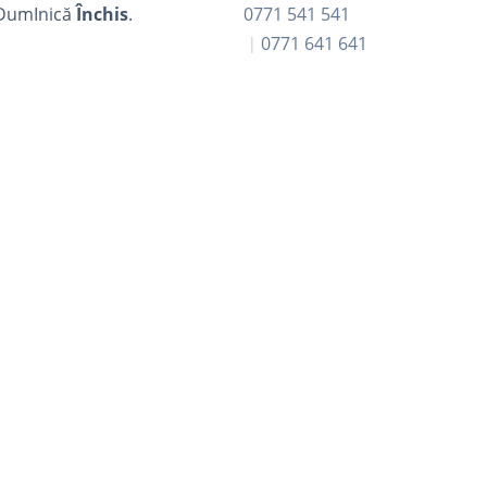
DumInică
Închis
.
0771 541 541
0771 641 641