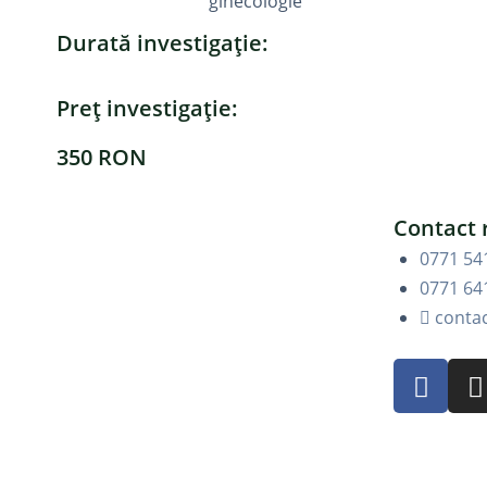
ginecologie
Durată investigație:
Preț investigație:
350 RON
Contact 
0771 54
0771 64
conta