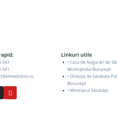
rapid:
Linkuri utile
1 541
• Casa de Asigurări de Să
1 641
Municipiului București
ct@elmedclinic.ro
• Direcția de Sănătate Pu
București
• Ministerul Sănătății