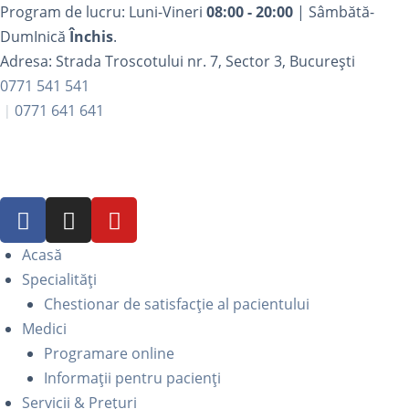
Program de lucru: Luni-Vineri
08:00 - 20:00
| Sâmbătă-
DumInică
Închis
.
Adresa: Strada Troscotului nr. 7, Sector 3, București
0771 541 541
0771 641 641
Acasă
Specialități
Chestionar de satisfacție al pacientului
Medici
Programare online
Informații pentru pacienți
Servicii & Prețuri