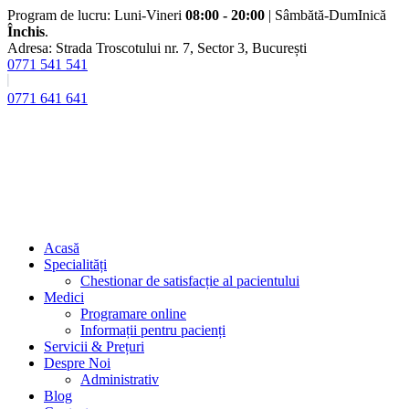
Program de lucru: Luni-Vineri
08:00 - 20:00
| Sâmbătă-DumInică
Închis
.
Adresa: Strada Troscotului nr. 7, Sector 3, București
0771 541 541
0771 641 641
Acasă
Specialități
Chestionar de satisfacție al pacientului
Medici
Programare online
Informații pentru pacienți
Servicii & Prețuri
Despre Noi
Administrativ
Blog