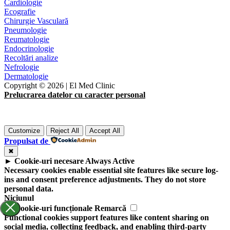
Cardiologie
Ecografie
Chirurgie Vasculară
Pneumologie
Reumatologie
Endocrinologie
Recoltări analize
Nefrologie
Dermatologie
Copyright ©
2026
| El Med Clinic
Prelucrarea datelor cu caracter personal
Customize
Reject All
Accept All
Propulsat de
✖
►
Cookie-uri necesare
Always Active
Necessary cookies enable essential site features like secure log-
ins and consent preference adjustments. They do not store
personal data.
Niciunul
►
Cookie-uri funcționale
Remarcă
Functional cookies support features like content sharing on
social media, collecting feedback, and enabling third-party