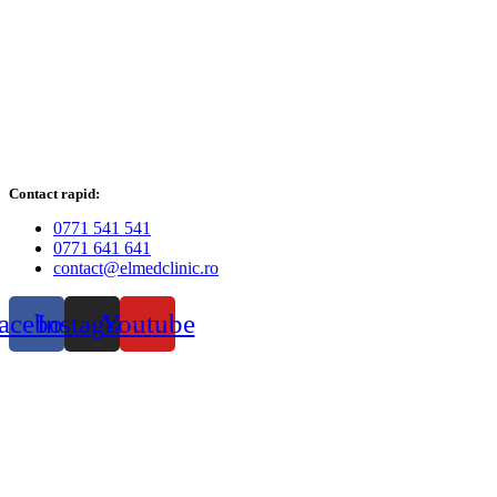
Contact rapid:
0771 541 541
0771 641 641
contact@elmedclinic.ro
acebook
Instagram
Youtube