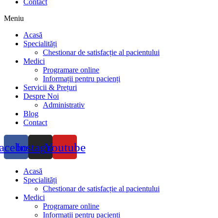
Contact
Meniu
Acasă
Specialități
Chestionar de satisfacție al pacientului
Medici
Programare online
Informații pentru pacienți
Servicii & Prețuri
Despre Noi
Administrativ
Blog
Contact
acebook
Instagram
Youtube
Acasă
Specialități
Chestionar de satisfacție al pacientului
Medici
Programare online
Informații pentru pacienți