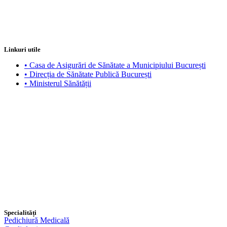
Linkuri utile
• Casa de Asigurări de Sănătate a Municipiului București
• Direcția de Sănătate Publică București
• Ministerul Sănătății
Specialități
Pedichiură Medicală