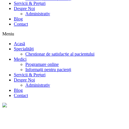
Servicii & Prețuri
Despre Noi
Administrativ
Blog
Contact
Meniu
Acasă
Specialități
Chestionar de satisfacție al pacientului
Medici
Programare online
Informații pentru pacienți
Servicii & Prețuri
Despre Noi
Administrativ
Blog
Contact