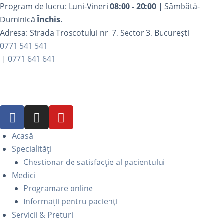
Program de lucru: Luni-Vineri
08:00 - 20:00
| Sâmbătă-
DumInică
Închis
.
Adresa: Strada Troscotului nr. 7, Sector 3, București
0771 541 541
0771 641 641
Acasă
Specialități
Chestionar de satisfacție al pacientului
Medici
Programare online
Informații pentru pacienți
Servicii & Prețuri