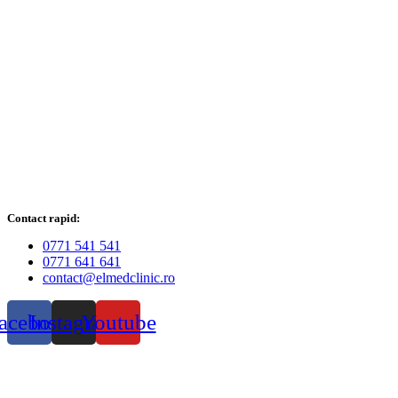
Contact rapid:
0771 541 541
0771 641 641
contact@elmedclinic.ro
acebook
Instagram
Youtube