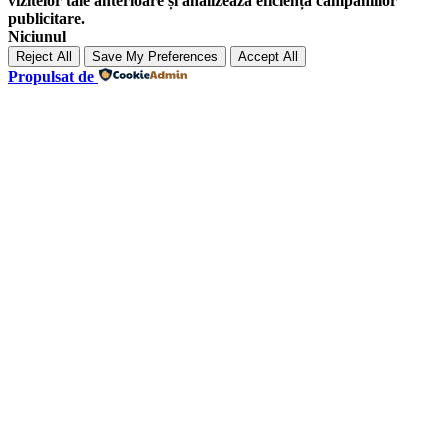
vizitelor tale anterioare și analizează eficiența campaniilor
publicitare.
Niciunul
Reject All
Save My Preferences
Accept All
Propulsat de