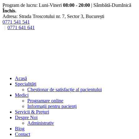
Program de lucru: Luni-Vineri
08:00 - 20:00
| Sâmbătă-DumInică
Închis
.
Adresa: Strada Troscotului nr. 7, Sector 3, București
0771 541 541
0771 641 641
Acasă
Specialități
Chestionar de satisfacție al pacientului
Medici
Programare online
Informații pentru pacienți
Servicii & Prețuri
Despre Noi
Administrativ
Blog
Contact