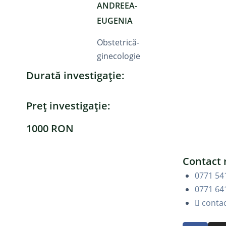
ANDREEA-
EUGENIA
Obstetrică-
ginecologie
Durată investigație:
Preț investigație:
1000 RON
Contact 
0771 54
0771 64
conta