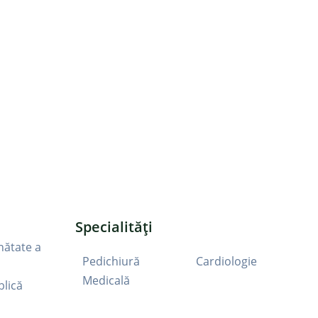
Specialități
nătate a
Pedichiură
Cardiologie
Medicală
blică