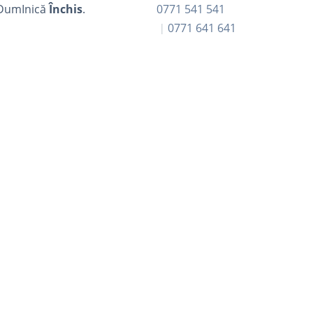
DumInică
Închis
.
0771 541 541
0771 641 641