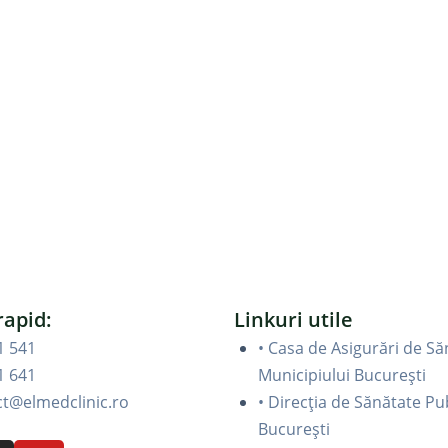
rapid:
Linkuri utile
1 541
• Casa de Asigurări de Să
1 641
Municipiului București
ct@elmedclinic.ro
• Direcția de Sănătate Pu
București