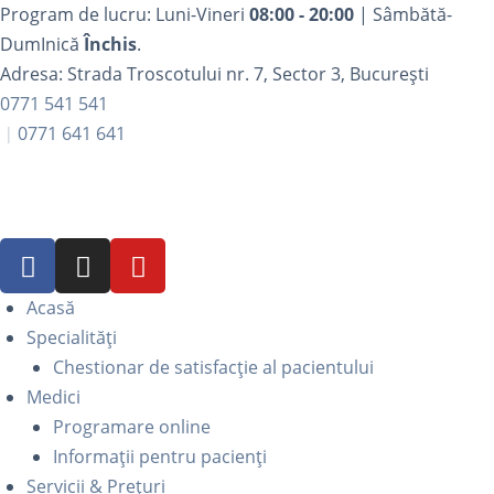
Program de lucru: Luni-Vineri
08:00 - 20:00
| Sâmbătă-
DumInică
Închis
.
Adresa: Strada Troscotului nr. 7, Sector 3, București
0771 541 541
0771 641 641
Acasă
Specialități
Chestionar de satisfacție al pacientului
Medici
Programare online
Informații pentru pacienți
Servicii & Prețuri