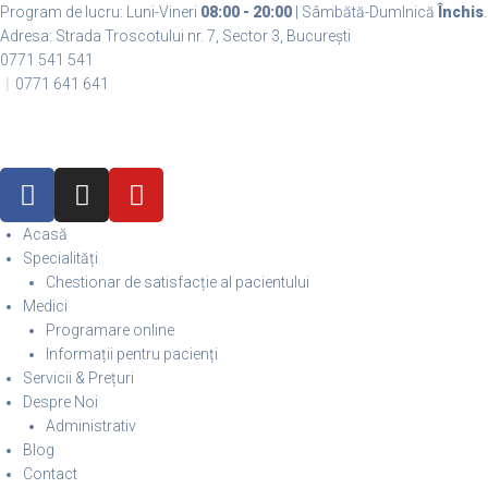
Program de lucru: Luni-Vineri
08:00 - 20:00
| Sâmbătă-DumInică
Închis
.
Adresa: Strada Troscotului nr. 7, Sector 3, București
0771 541 541
0771 641 641
Acasă
Specialități
Chestionar de satisfacție al pacientului
Medici
Programare online
Informații pentru pacienți
Servicii & Prețuri
Despre Noi
Administrativ
Blog
Contact