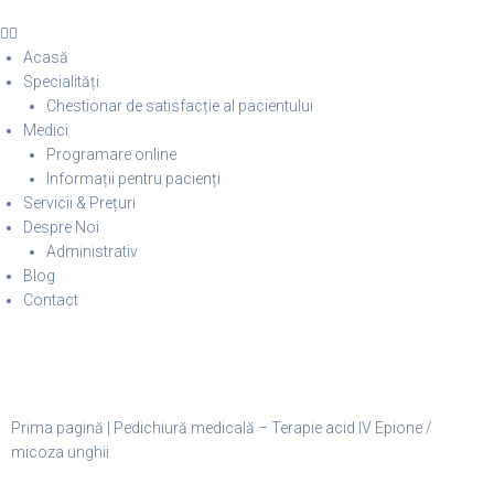
Acasă
Specialități
Chestionar de satisfacție al pacientului
Medici
Programare online
Informații pentru pacienți
Servicii & Prețuri
Despre Noi
Administrativ
Blog
Contact
Prima pagină
|
Pedichiură medicală – Terapie acid IV Epione /
micoza unghii