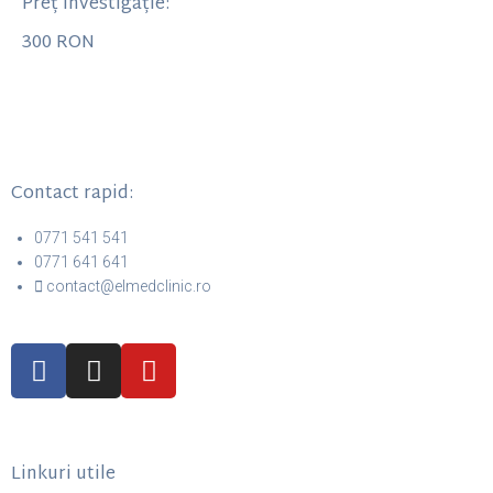
Preț investigație:
300 RON
Contact rapid:
0771 541 541
0771 641 641
contact@elmedclinic.ro
Linkuri utile