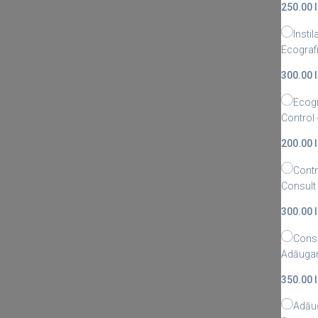
250.00 l
Insti
Ecografi
300.00 l
Ecogr
Control
200.00 l
Contr
Consult
300.00 l
Consu
Adăugar
350.00 l
Adăug