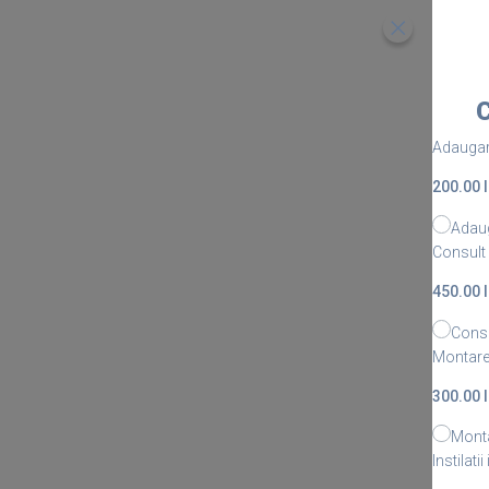
C
Adaugar
200.00 l
Adaug
Consult
450.00 l
Consu
Montare
300.00 l
Mont
Instilat